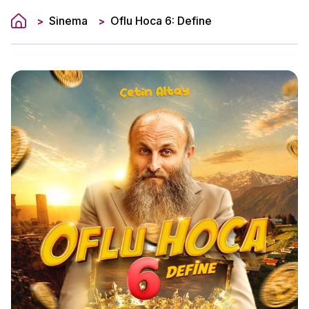
Sinema
Oflu Hoca 6: Define
>
>