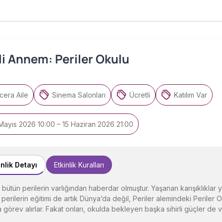
li Annem: Periler Okulu
cera Aile
Sinema Salonları
Ücretli
Katılım Var
Mayıs 2026 10:00 – 15 Haziran 2026 21:00
inlik Detayı
Etkinlik Kuralları
bütün perilerin varlığından haberdar olmuştur. Yaşanan karışıklıklar yü
perilerin eğitimi de artık Dünya’da değil, Periler alemindeki Periler 
 görev alırlar. Fakat onları, okulda bekleyen başka sihirli güçler de v