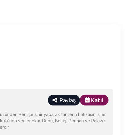
Paylaş
Katıl
zünden Periliçe sihir yaparak fanilerin hafızasını siler.
Okulu’nda verilecektir. Dudu, Betüş, Perihan ve Pakize
ardır.