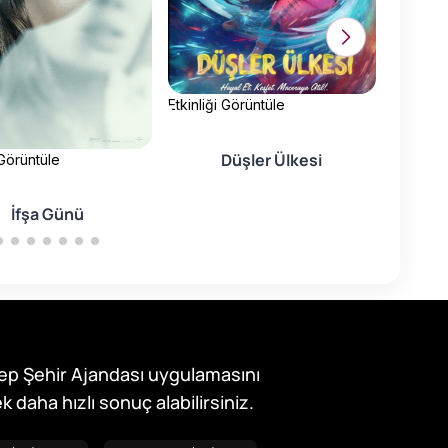
Etkinliği Görüntüle
Etkinliği
Düşler Ülkesi
 Görüntüle
Kü
İfşa Günü
ep Şehir Ajandası uygulamasını
k daha hızlı sonuç alabilirsiniz.