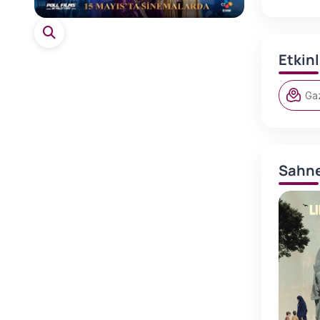
Etkin
Ga
Sahne