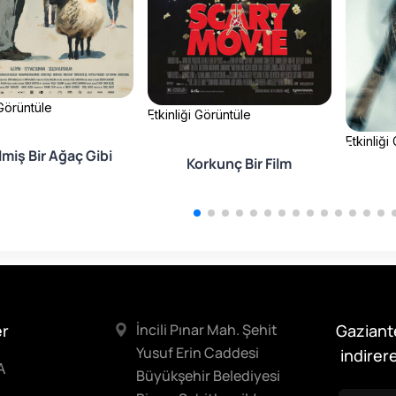
 Görüntüle
Etkinliği Görüntüle
Etkinliği
lmiş Bir Ağaç Gibi
Korkunç Bir Film
er
İncili Pınar Mah. Şehit
Gaziant
Yusuf Erin Caddesi
indirere
A
Büyükşehir Belediyesi