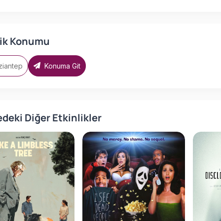
lik Konumu
ziantep
Konuma Git
deki Diğer Etkinlikler