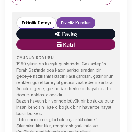
Etkinlik Detayı
Etkinlik Kuralları
Paylaş
Katıl
OYUNUN KONUSU
1980 yılının en karışık günlerinde, Gaziantep’in
Ferah Saz’ında beş kadın şarkıcı sıradan bir
geceye hazırlanmaktadır. Fasıl şarkıları, gazinonun
renkleri güzel bir eylül gecesi vaat eder insanlara.
Ancak o gece, gazinodaki herkesin hayatında bir
dönüm noktası olacaktır.
Bazen hayatın bir yerinde büyük bir boşlukta bulur
insan kendisini. İşte o boşluk bir nihaventte hayat
bulur bu kez.
“Titrerim mücrim gibi baktıkça istikbalime.”
Şıkır şıkır, fıkır fıkır, rengârenk şarkılarla ve
türkülerle yeni bir tarih de yazılır elbet!