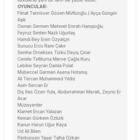
OYUNCULAR:
Fitnat Tanrıöver Gözen Müftüoğlu / Ayça Güngör
Aşık
Osman Germen Mehmet Emrah Hamşioğlu
Feyruz Simten Nazlı Uğurtaş
Hamdi Bey Eren Özyalçın
Sunucu Ercü Rami Çakır
Seniha Örnekses Türkü Deyiş Çınar
Cemile Telliturna Merve Çağla Kuru
Lebibe Seyran Damla Polat
Mübeccel Germen Asena Hotamış
Ali Tercan Muhammed Yıldız
Asım Sercan Er
Dış Ses Özen Yula, Abdurrahman Merallı, Zeyno Er
Acar
Müzisyenler
Klarnet Ercan Yalazan
Keman Görkem Öztürk
Kanun Harun Uğur Kaya
Ud Ali Bilen
Perküsyon Yaşar Talha Özkan