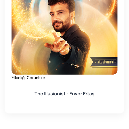
Etkinliği Görüntüle
Etk
The Illusionist - Enver Ertaş