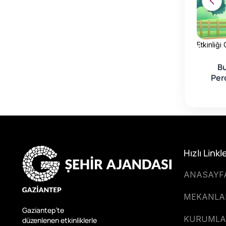
Etkinliği
Bu
Per
Genç
Hızlı Linkl
ANASAYF
MEKANLA
Gaziantep’te
KURUMLA
düzenlenen etkinliklerle