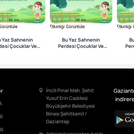
 Görüntüle
Etkinliği Görüntüle
Etkinliği
 Yaz Sahnenin
Bu Yaz Sahnenin
B
desi Çocuklar Ve
Perdesi Çocuklar Ve
Per
ler İçin Açılıyor!
Gençler İçin Açılıyor!
Genç
er
İncili Pınar Mah. Şehit
Gaziant
Yusuf Erin Caddesi
indirere
A
Büyükşehir Belediyesi
Binası Şehitkamil /
R
Gaziantep
R