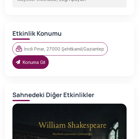
Etkinlik Konumu
İncili Pınar, 27000 Şehitkamil/Gaziantep
Konuma Git
Sahnedeki Diğer Etkinlikler