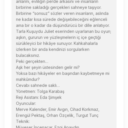
anlarını, evliliğin perde arkasını ve insanların
birbirine sakladığı gerçekleri sahneye taşıyor.
Birbirine “sonsuz” sözler veren insanların, aslında
ne kadar kısa sürede değişebileceğini eğlenceli
ama bir o kadar da düşündürücü bir dille anlatıyor.
Tarla Kuşuydu Juliet eserinden uyarlanan bu oyun;
aşkın, gururun ve yüzleşmelerin iç içe geçtiği
sürükleyici bir hikâye sunuyor. Kahkahalarla
izlerken bir anda kendinizi sorgularken
bulacaksınız.
Peki gerçekten…
Aşk her şeyin üstesinden gelir mi?
Yoksa bazı hikâyeler en başından kaybetmeye mi
mahkûmdur?
Cevabı sahnede saklı…
Yönetmen: Tolga Karabaş
Reji Asistanı: Eda Şimşek
Oyuncular:
Merve Kalender, Emir Avgın, Cihad Korkmaz,
Erengül Pektaş, Orhan Özçelik, Turgut Tunç
Teknik:
Müyeser İncenacar, Ezgi Apaydın