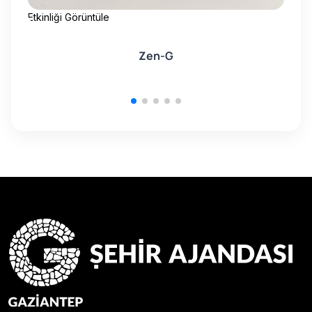
Etkinliği Görüntüle
Etk
Zen-G