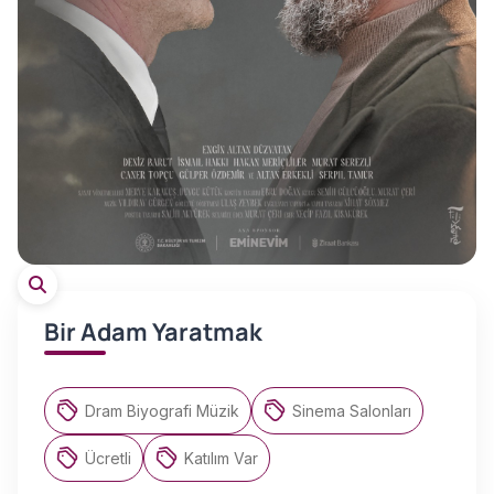
Bir Adam Yaratmak
Dram Biyografi Müzik
Sinema Salonları
Ücretli
Katılım Var