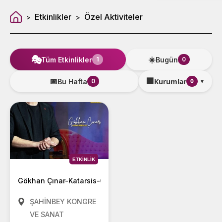
Etkinlikler
Özel Aktiviteler
>
>
🎭
☀️
Tüm Etkinlikler
Bugün
1
0
🏢
📅
Kurumlar
0
Bu Hafta
0
▼
ETKINLIK
Gökhan Çınar-Katarsis-Gel Yeniden Başlayalım
ŞAHİNBEY KONGRE
VE SANAT