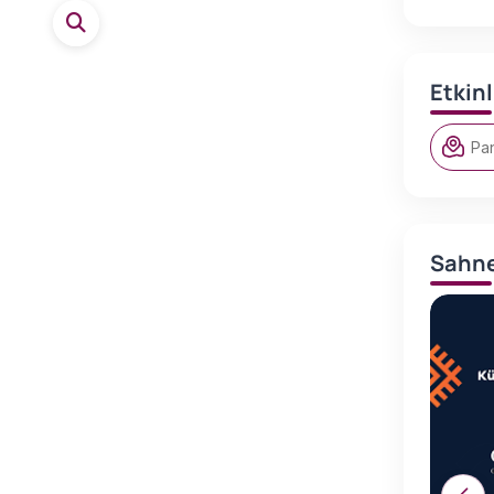
Etkin
Pan
Sahne