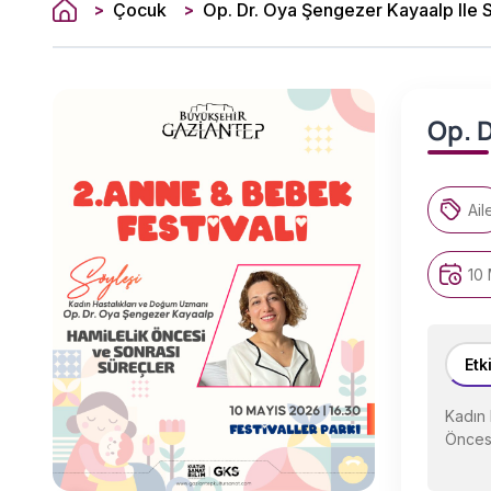
Çocuk
Op. Dr. Oya Şengezer Kayaalp Ile 
>
>
Op. D
Ail
10 
Etk
Kadın 
Öncesi