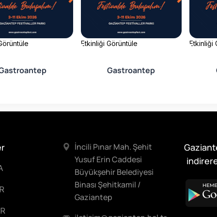
 Görüntüle
Etkinliği Görüntüle
Etkinliği
Gastroantep
Gastroantep
er
İncili Pınar Mah. Şehit
Gaziant
Yusuf Erin Caddesi
indirere
A
Büyükşehir Belediyesi
Binası Şehitkamil /
R
Gaziantep
R