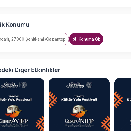
lik Konumu
carlı, 27060 Şehitkamil/Gaziantep
Konuma Git
deki Diğer Etkinlikler