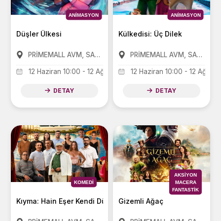
ANIMASYON
ANIMASYON
Düşler Ülkesi
Külkedisi: Üç Dilek
PRİMEMALL AVM, SANKO PARK AVM, FORUM AVM
PRİMEMALL AVM, SANKO PARK AVM, FORUM AVM
12 Haziran 10:00 - 12 Ağustos 17:00
12 Haziran 10:00 - 12 Ağusto
DETAY
DETAY
AKSIYON
KOMEDI
MACERA
FANTASTIK
Kıyma: Hain Eşer Kendi Düşer
Gizemli Ağaç