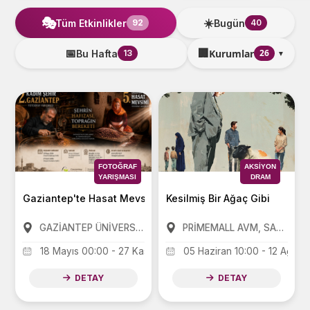
🎭
☀️
Tüm Etkinlikler
Bugün
92
40
🏢
📅
Kurumlar
26
Bu Hafta
13
▼
FOTOĞRAF
AKSIYON
YARIŞMASI
DRAM
Gaziantep'te Hasat Mevsimi ve Kadim Şehir Gaziantep Foto
Kesilmiş Bir Ağaç Gibi
GAZİANTEP ÜNİVERSİTESİ MÂVERA KONGRE VE SANAT MERKEZİ (GAZİANTEP KÜLTÜR SANAT)(GAÜN MAVERA KSM )
PRİMEMALL AVM, SANKO PARK AVM, FORUM AVM
18 Mayıs 00:00 - 27 Kasım 12:00
05 Haziran 10:00 - 12 Ağust
DETAY
DETAY