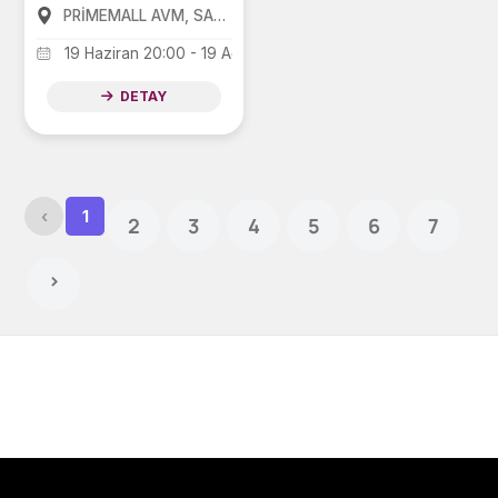
PRİMEMALL AVM, SANKO PARK AVM, FORUM AVM
19 Haziran 20:00 - 19 Ağustos 20:00
DETAY
‹
1
2
3
4
5
6
7
›