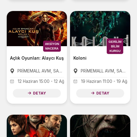
GERILIM
AKSIYON
BILIM
MACERA
KURGU
Açlık Oyunları: Alaycı Kuş Bölüm 1
Koloni
PRİMEMALL AVM, SANKO PARK AVM, FORUM AVM
PRİMEMALL AVM, SANKO PARK AVM, FORUM AVM
12 Haziran 15:00 - 12 Ağustos 21:00
19 Haziran 11:00 - 19 Ağusto
DETAY
DETAY