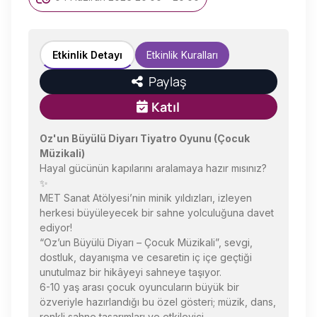
Etkinlik Detayı
Etkinlik Kuralları
Paylaş
Katıl
Oz'un Büyülü Diyarı Tiyatro Oyunu (Çocuk
Müzikali)
Hayal gücünün kapılarını aralamaya hazır mısınız?
✨
MET Sanat Atölyesi’nin minik yıldızları, izleyen
herkesi büyüleyecek bir sahne yolculuğuna davet
ediyor!
“Oz’un Büyülü Diyarı – Çocuk Müzikali”, sevgi,
dostluk, dayanışma ve cesaretin iç içe geçtiği
unutulmaz bir hikâyeyi sahneye taşıyor.
6-10 yaş arası çocuk oyuncuların büyük bir
özveriyle hazırlandığı bu özel gösteri; müzik, dans,
renkli sahne tasarımları ve etkileyici