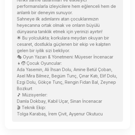
performanslarla izleyicilere hem eğlenceli hem de
anlamlı bir deneyim sunuyor.
Sahneye ilk adımlarını atan çocuklarımızın
heyecanına ortak olmak ve onların büyülü
dünyasına tanıklık etmek için yerinizi ayırtın!
🌟 Bu yolculukta; korkulara meydan okuyan bir
cesaret, dostlukla güçlenen bir ekip ve kalpten
gelen bir iyilik sizi bekliyor.
🎭 Oyun Yazarı & Yönetmeni: Müyeser İncenacar
👧🧒 Çocuk Oyuncular:
Ada Yasemin, Ali İhsan Dolu, Amine Betül Çoban,
Asel Mira Bilmez, Begüm Tunç, Çınar Katı, Elif Dolu,
Ezgi Dolu, Gökçe Tunç, Rengin Fidan Bal, Zeynep
Bozkurt
🎵 Müzisyenler:
Damla Dokbay, Kabil Uçar, Sinan İncenacar
🎬 Teknik Ekip:
Tolga Karabaş, İrem Çivit, Ayşenur Okutucu