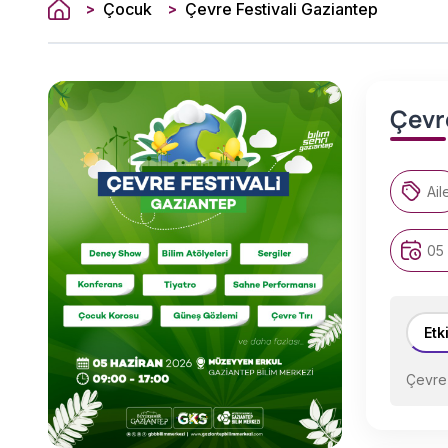
Çocuk
Çevre Festivali Gaziantep
>
>
Çevr
Ail
05
Etk
Çevre 