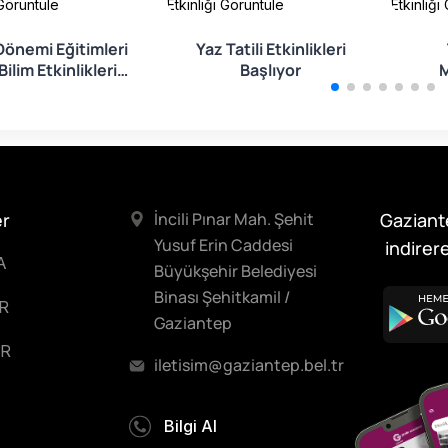
 Görüntüle
Etkinliği Görüntüle
Etkinliği
Dönemi Eğitimleri
Yaz Tatili Etkinlikleri
Bilim Etkinlikleri
Başlıyor
M
Başlıyor!
er
İncili Pınar Mah. Şehit
Gaziant
Yusuf Erin Caddesi
indirere
A
Büyükşehir Belediyesi
Binası Şehitkamil /
R
Gaziantep
R
iletisim@gaziantep.bel.tr
Bilgi Al