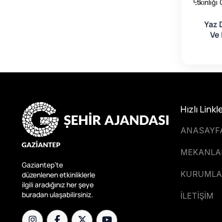
 Görüntüle
Etkinliği Görüntüle
Etkinliği
Dönemi Teknoloji
Yaz 
Robotik Kodlama Kampı
avacılık Kursları
Ve 
Başlıyor!
Hızlı Linkl
ANASAYF
MEKANLA
Gaziantep’te
KURUMLA
düzenlenen etkinliklerle
ilgili aradığınız her şeye
buradan ulaşabilirsiniz.
İLETİŞİM