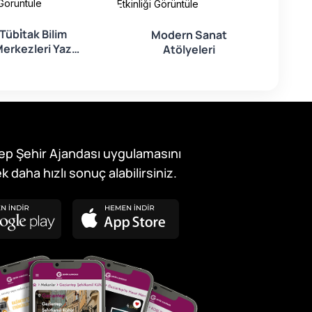
 Görüntüle
Etkinliği
Etkinliği Görüntüle
Tübi̇tak Bilim
Herg
Modern Sanat
erkezleri Yaz
Bilim A
Atölyeleri
Akademisi
ep Şehir Ajandası uygulamasını
k daha hızlı sonuç alabilirsiniz.