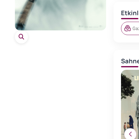
Etkin
Ga
Sahne