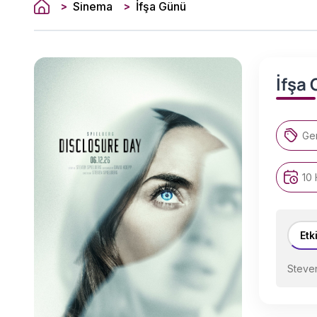
Sinema
İfşa Günü
>
>
İfşa
Ger
10 
Etk
Steven