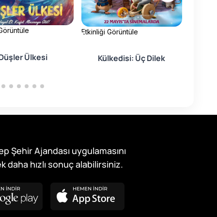
 Görüntüle
Etkinliği Görüntüle
Etkinliği
Kıym
Düşler Ülkesi
Külkedisi: Üç Dilek
ep Şehir Ajandası uygulamasını
k daha hızlı sonuç alabilirsiniz.