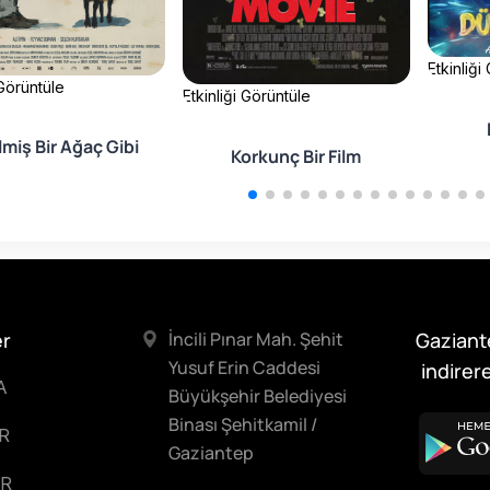
Etkinliği
 Görüntüle
Etkinliği Görüntüle
lmiş Bir Ağaç Gibi
Korkunç Bir Film
er
İncili Pınar Mah. Şehit
Gaziant
Yusuf Erin Caddesi
indirere
A
Büyükşehir Belediyesi
Binası Şehitkamil /
R
Gaziantep
R