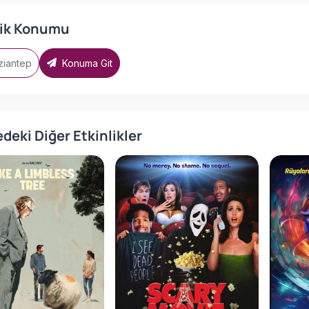
lik Konumu
ziantep
Konuma Git
deki Diğer Etkinlikler