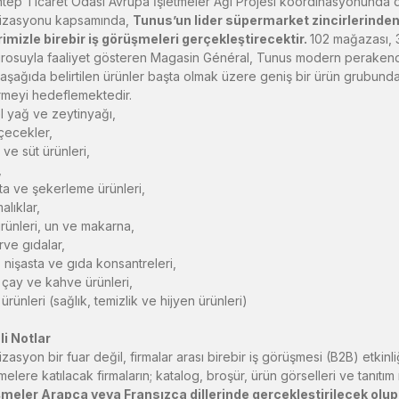
tep Ticaret Odası Avrupa İşletmeler Ağı Projesi koordinasyonunda d
izasyonu kapsamında,
Tunus’un lider süpermarket zincirlerinden
imizle birebir iş görüşmeleri gerçekleştirecektir.
102 mağazası, 3
 cirosuyla faaliyet gösteren Magasin Général, Tunus modern perakende
 aşağıda belirtilen ürünler başta olmak üzere geniş bir ürün grubunda Ga
irmeyi hedeflemektedir.
el yağ ve zeytinyağı,
içecekler,
 ve süt ürünleri,
,
ta ve şekerleme ürünleri,
malıklar,
ürünleri, un ve makarna,
ve gıdalar,
 nişasta ve gıda konsantreleri,
çay ve kahve ürünleri,
rünleri (sağlık, temizlik ve hijyen ürünleri)
i Notlar
zasyon bir fuar değil, firmalar arası birebir iş görüşmesi (B2B) etkinliğ
elere katılacak firmaların; katalog, broşür, ürün görselleri ve tanıtım 
meler Arapça veya Fransızca dillerinde gerçekleştirilecek olup,