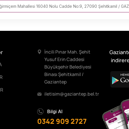
ğirmiçem Mahallesi 16040 Nolu Cadde No:9, 27090 Şehitkamil / GA
er
İncili Pınar Mah. Şehit
Gaziant
Yusuf Erin Caddesi
indirere
A
Büyükşehir Belediyesi
Binası Şehitkamil /
R
Gaziantep
R
iletisim@gaziantep.bel.tr
Bilgi Al
0342 909 2727