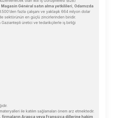
üzenlenecek olan İkili İş Görüşmelesi (B2B)
 Magasin Général satın alma yetkilileri
,
Odamızda
.500’den fazla çalışanı ve yaklaşık 664 milyon dolar
 sektörünün en güçlü zincirlerinden biridir.
ziantepli üretici ve tedarikçilerle iş birliği
idir.
materyalleri ile katılım sağlamaları önem arz etmektedir.
 firmaların Arapça veya Fransızca dillerine hakim