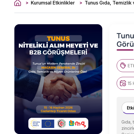
Kurumsal Etkinlikler
>
>
Tunus
Görü
ET
15 
Etk
Gıda, 
zincir