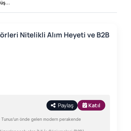
Tunus Gıda, Temizlik ve Hijyen Ürünleri Sektörleri Nitelikli Alım Heyeti ve B2B Görüşmeleri
rleri Nitelikli Alım Heyeti ve B2B
Paylaş
Katıl
mizi, Tunus’un önde gelen modern perakende