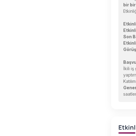
bir b
Etkinli
Etkinl
Etkinl
Son B
Etkinl
Görüş
Başv
İkili 
yaptır
Katılı
Gener
saatler
Etkin