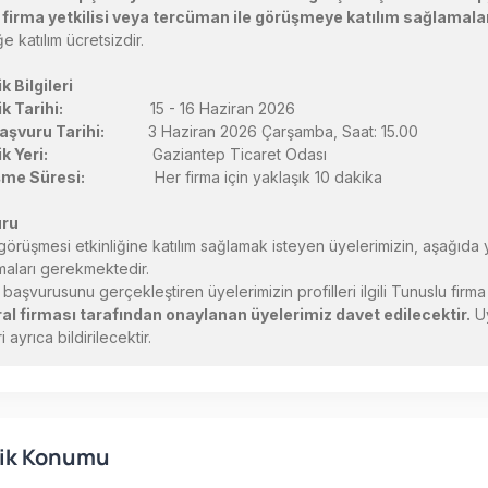
ir firma yetkilisi veya tercüman ile görüşmeye katılım sağlamala
ğe katılım ücretsizdir.
ik Bilgileri
ik Tarihi:
15 - 16 Haziran 2026
aşvuru Tarihi:
3 Haziran 2026 Çarşamba, Saat: 15.00
ik Yeri:
Gaziantep Ticaret Odası
me Süresi:
Her firma için yaklaşık 10 dakika
uru
iş görüşmesi etkinliğine katılım sağlamak isteyen üyelerimizin, aşağıd
maları gerekmektedir.
m başvurusunu gerçekleştiren üyelerimizin profilleri ilgili Tunuslu firma
al firması tarafından onaylanan üyelerimiz davet edilecektir.
Uy
i ayrıca bildirilecektir.
lik Konumu