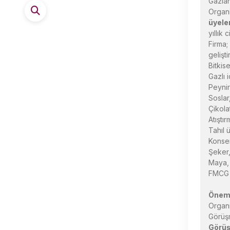
Gazian
Organ
üyeler
yıllık
Firma;
gelişt
Bitkis
Gazlı 
Peynir
Soslar
Çikola
Atıştır
Tahıl 
Konser
Şeker,
Maya, 
FMCG ü
Öneml
Organi
Görüşm
Görüş