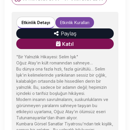
Etkinlik Detayı
Etkinlik Kuralları
Paylaş
Katıl
"Bir Yalnızlık Hikayesi: Selim Işık"
Oğuz Atay’ın kült romanından sahneye…
Bu dünya ona fazla hızlı, fazla gürültülü… Selim
Işık’ın kelimelerinde yankılanan sessiz bir çığlık,
kalabalığın ortasında bile hissedilen derin bir
yalnızlık. Bu, sadece bir adamın değil; hepimizin
içindeki o tarifsiz boşluğun hikâyesi.
Modern insanın savrulmalarını, suskunluklarını ve
görünmeyen yaralarını sahneye taşıyan bu
etkileyici uyarlama, Oğuz Atay’ın ölümsüz eseri
Tutunamayanlar’dan ilham alıyor.
Kumbara Görsel Sanatlar Tiyatrosu'ndan tek kişilik,
çarpıcı bir anlatım... Bu yalnızlık hikâyesini