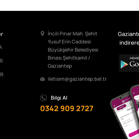
er
İncili Pınar Mah. Şehit
Gaziant
Yusuf Erin Caddesi
indirere
A
Büyükşehir Belediyesi
Binası Şehitkamil /
R
Gaziantep
R
iletisim@gaziantep.bel.tr
Bilgi Al
0342 909 2727