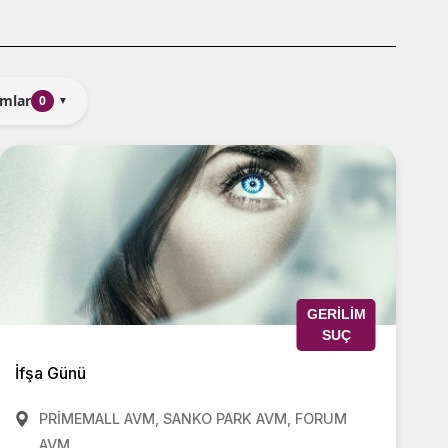
mlar
0
▼
GERILIM
SUÇ
İfşa Günü
PRİMEMALL AVM, SANKO PARK AVM, FORUM
AVM