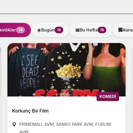
🏢
☀️
📅
Kuru
inlikler
Bugün
Bu Hafta
16
16
16
KOMEDI
Korkunç Bir Film
PRİMEMALL AVM, SANKO PARK AVM, FORUM
AVM