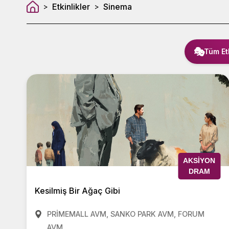
Etkinlikler
Sinema
>
>
🎭
Tüm Etk
AKSIYON
DRAM
Kesilmiş Bir Ağaç Gibi
PRİMEMALL AVM, SANKO PARK AVM, FORUM
AVM