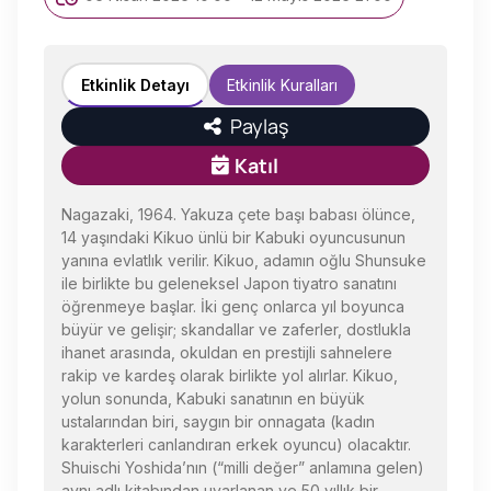
Etkinlik Detayı
Etkinlik Kuralları
Paylaş
Katıl
Nagazaki, 1964. Yakuza çete başı babası ölünce,
14 yaşındaki Kikuo ünlü bir Kabuki oyuncusunun
yanına evlatlık verilir. Kikuo, adamın oğlu Shunsuke
ile birlikte bu geleneksel Japon tiyatro sanatını
öğrenmeye başlar. İki genç onlarca yıl boyunca
büyür ve gelişir; skandallar ve zaferler, dostlukla
ihanet arasında, okuldan en prestijli sahnelere
rakip ve kardeş olarak birlikte yol alırlar. Kikuo,
yolun sonunda, Kabuki sanatının en büyük
ustalarından biri, saygın bir onnagata (kadın
karakterleri canlandıran erkek oyuncu) olacaktır.
Shuischi Yoshida’nın (“milli değer” anlamına gelen)
aynı adlı kitabından uyarlanan ve 50 yıllık bir