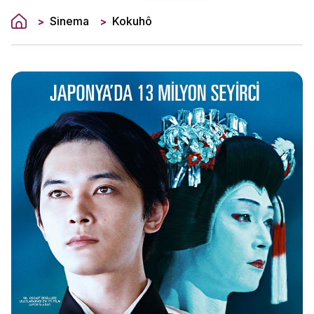
Sinema
Kokuhô
>
>