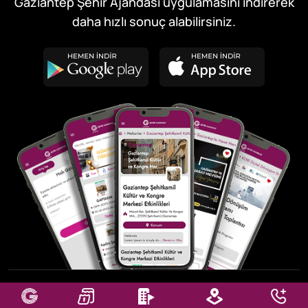
Gaziantep Şehir Ajandası uygulamasını indirerek
daha hızlı sonuç alabilirsiniz.
© 2026
GBB Bilişim Hizmetmetleri A.Ş.
, Tüm Hakları Saklıdır