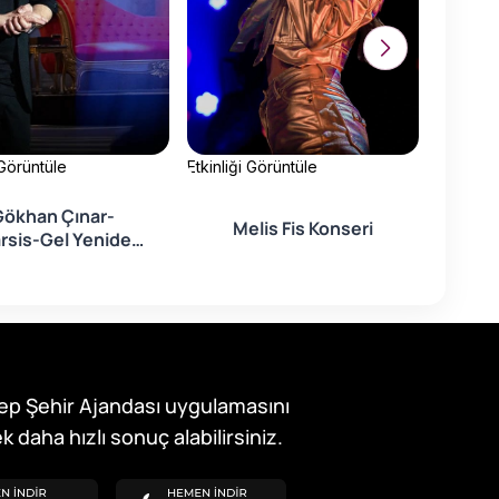
 Görüntüle
Etkinliği Görüntüle
Etkinliği
Gökhan Çınar-
Melis Fis Konseri
rsis-Gel Yeniden
Başlayalım
ep Şehir Ajandası uygulamasını
k daha hızlı sonuç alabilirsiniz.