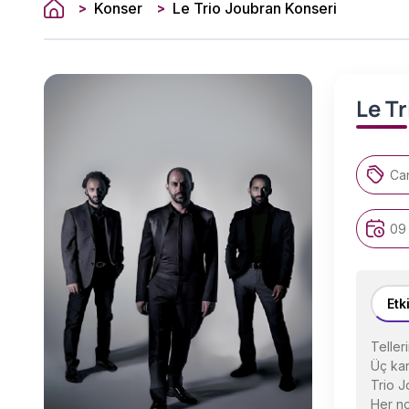
Konser
Le Trio Joubran Konseri
>
>
Le T
Can
09 
Etk
Telleri
Üç kar
Trio J
Her no