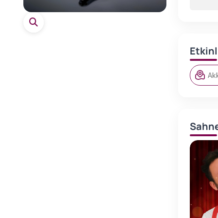
Etkin
Ak
Sahne