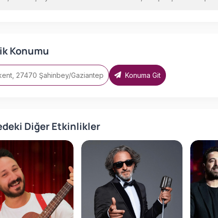
lik Konumu
kent, 27470 Şahinbey/Gaziantep
Konuma Git
deki Diğer Etkinlikler