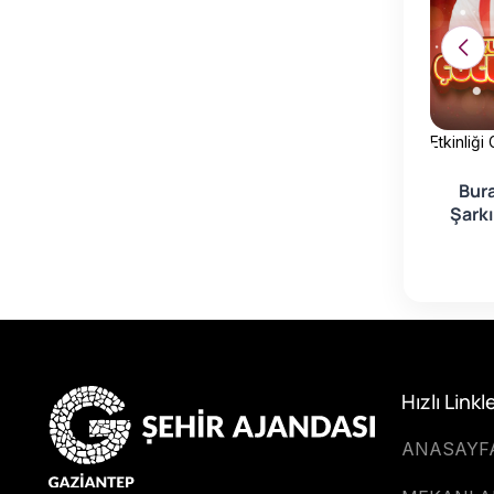
Etkinliği
 Görüntüle
Etkinliği Görüntüle
Bur
Şarkı
nadolu Ateşi
Gökhan Türkmen
Hızlı Linkl
ANASAYF