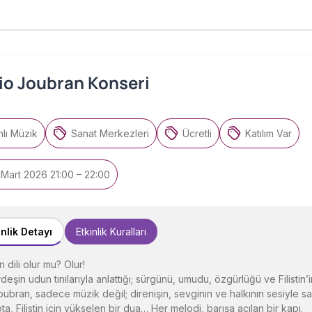
rio Joubran Konseri
lı Müzik
Sanat Merkezleri
Ücretli
Katılım Var
Mart 2026 21:00 – 22:00
inlik Detayı
Etkinlik Kuralları
n dili olur mu? Olur!
deşin udun tınılarıyla anlattığı; sürgünü, umudu, özgürlüğü ve Filistin’i
oubran, sadece müzik değil; direnişin, sevginin ve halkının sesiyle 
ta, Filistin için yükselen bir dua… Her melodi, barışa açılan bir kapı.