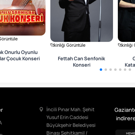
 Görüntüle
Etkinliği Görüntüle
Etkinliği
ak Onurlu Oyunlu
lar Çocuk Konseri
Fettah Can Senfonik
Konseri
Kata
er
İncili Pınar Mah. Şehit
Gaziant
Yusuf Erin Caddesi
indirere
A
Büyükşehir Belediyesi
Binası Şehitkamil /