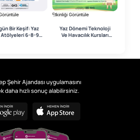
 Görüntüle
Etkinliği Görüntüle
Etkinliği
ün Bir Keşif: Yaz
Yaz Dönemi Teknoloji
Yaz 
tölyeleri 6-8-9-
Ve Havacılık Kursları
11 Yaş Grubu
Başlıyor!
ep Şehir Ajandası uygulamasını
k daha hızlı sonuç alabilirsiniz.