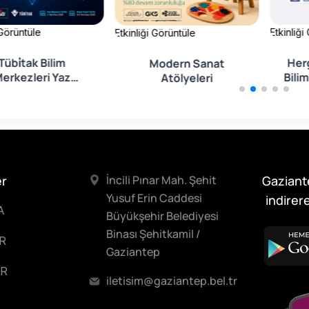
 Görüntüle
Etkinliği
Etkinliği Görüntüle
Tübi̇tak Bilim
Herg
Modern Sanat
erkezleri Yaz
Bilim A
Atölyeleri
Akademisi
er
İncili Pınar Mah. Şehit
Gaziant
Yusuf Erin Caddesi
indirere
A
Büyükşehir Belediyesi
Binası Şehitkamil /
R
Gaziantep
R
iletisim@gaziantep.bel.tr