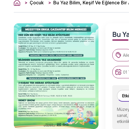
Çocuk
Bu Yaz Bilim, Keşif Ve Eğlence Bir
>
>
Bu Ya
Ail
01
Etk
Müzeyy
sanat,
etkinl