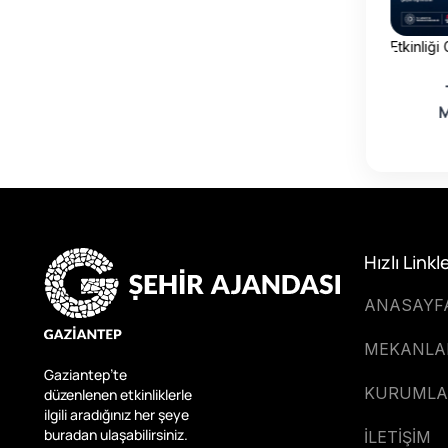
 Görüntüle
Etkinliği Görüntüle
Etkinliği
Dönemi Teknoloji
Yaz Tatili Etkinlikleri
avacılık Kursları
Başlıyor
M
Başlıyor!
Hızlı Linkl
ANASAYF
MEKANLA
Gaziantep’te
KURUMLA
düzenlenen etkinliklerle
ilgili aradığınız her şeye
buradan ulaşabilirsiniz.
İLETİŞİM