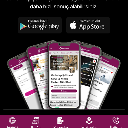
daha hızlı sonuç alabilirsiniz.
© 2026
GBB Bilişim Hizmetmetleri A.Ş.
, Tüm Hakları Saklıdır
Ajanda
Bu Ay
Kurumlar
Mekanlar
İletişim