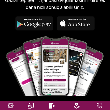
Gaziantep Şehir Ajandası uygulamasını indirerek
daha hızlı sonuç alabilirsiniz.
© 2026
GBB Bilişim Hizmetmetleri A.Ş.
, Tüm Hakları Saklıdır