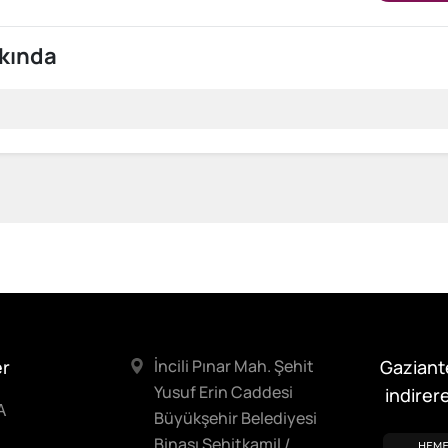
kında
er
İncili Pınar Mah. Şehit
Gaziant
Yusuf Erin Caddesi
indirere
A
Büyükşehir Belediyesi
Binası Şehitkamil /