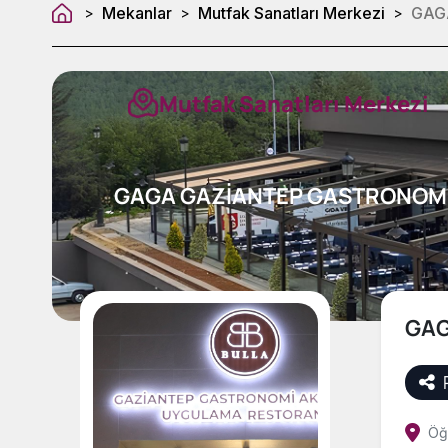
Mekanlar
Mutfak Sanatları Merkezi
GAG
>
>
>
Mutfak Sanatları Merkezi
GAGA GAZİANTEP GASTRONOMİ
GAG
Öğ