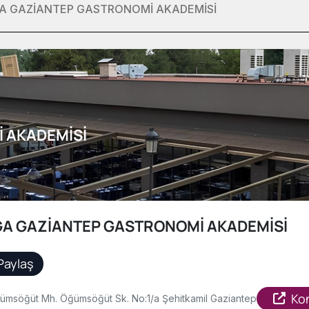
A GAZİANTEP GASTRONOMİ AKADEMİSİ
 AKADEMİSİ
A GAZİANTEP GASTRONOMİ AKADEMİSİ
Paylaş
Ko
ümsöğüt Mh. Öğümsöğüt Sk. No:1/a Şehitkamil Gaziantep