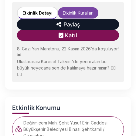
Etkinlik Detayı
Etkinlik Kuralları
Paylaş
Katıl
8. Gazi Yarı Maratonu, 22 Kasım 2026’da koşuluyor!
🌟
Uluslararası Küresel Takvim'de yerini alan bu
büyük heyecana sen de katılmaya hazır mısın? 🏃‍♀️
🏃‍♂️
Etkinlik Konumu
Değirmiçem Mah. Şehit Yusuf Erin Caddesi
Büyükşehir Belediyesi Binası Şehitkamil /
Gaziantep