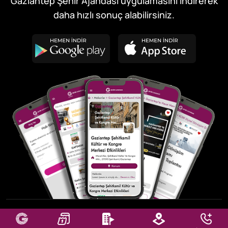
Gaziantep Şehir Ajandası uygulamasını indirerek
daha hızlı sonuç alabilirsiniz.
© 2026
GBB Bilişim Hizmetmetleri A.Ş.
, Tüm Hakları Saklıdır