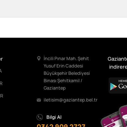
er
İncili Pınar Mah. Şehit
Gaziant
Yusuf Erin Caddesi
indirere
A
Büyükşehir Belediyesi
Binası Şehitkamil /
R
Gaziantep
R
iletisim@gaziantep.bel.tr
Bilgi Al
0342 909 2727