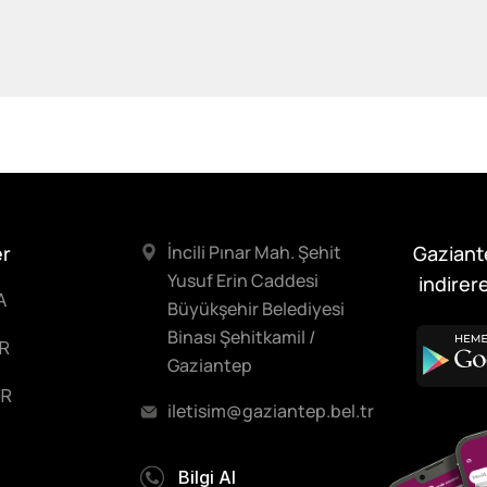
er
İncili Pınar Mah. Şehit
Gaziant
Yusuf Erin Caddesi
indirere
A
Büyükşehir Belediyesi
Binası Şehitkamil /
R
Gaziantep
R
iletisim@gaziantep.bel.tr
Bilgi Al