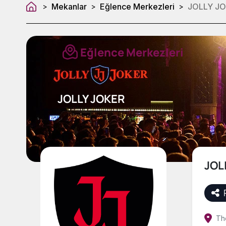
Mekanlar
Eğlence Merkezleri
JOLLY J
>
>
>
Eğlence Merkezleri
JOLLY JOKER
JOL
Th