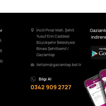
er
İncili Pınar Mah. Şehit
Gaziant
Yusuf Erin Caddesi
indirere
A
Büyükşehir Belediyesi
Binası Şehitkamil /
R
Gaziantep
R
iletisim@gaziantep.bel.tr
Bilgi Al
0342 909 2727