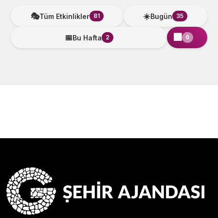
🎭
☀️
Tüm Etkinlikler
Bugün
81
35
🏢
📅
0
Bu Hafta
2
▼