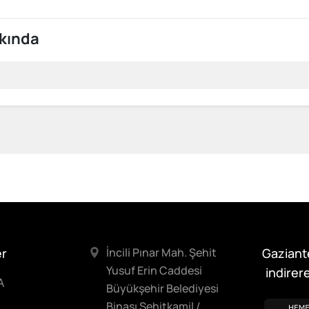
kında
er
İncili Pınar Mah. Şehit
Gaziant
Yusuf Erin Caddesi
indirere
A
Büyükşehir Belediyesi
Binası Şehitkamil /