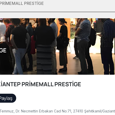
PRİMEMALL PRESTİGE
GE
İANTEP PRİMEMALL PRESTİGE
Paylaş
 Temmuz, Dr. Necmettin Erbakan Cad No:71, 27410 Şehitkamil/Gazian