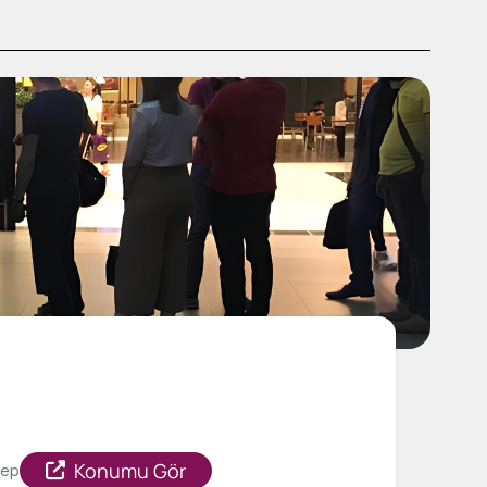
Konumu Gör
tep