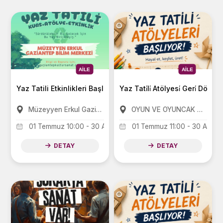
AILE
AILE
Yaz Tatili Etkinlikleri Başlıyor
Yaz Tati̇li̇ Atölyesi̇ Geri̇ Dönü
Müzeyyen Erkul Gaziantep Bilim Merkezi
OYUN VE OYUNCAK MÜZESİ
01 Temmuz 10:00 - 30 Ağustos 16:30
01 Temmuz 11:00 - 30 Ağusto
DETAY
DETAY