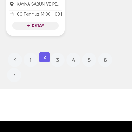
KAYNA SABUN VE PEKMEZ MÜZESİ
09 Temmuz 14:00 - 03 Eylül 14:00
DETAY
2
‹
1
3
4
5
6
›