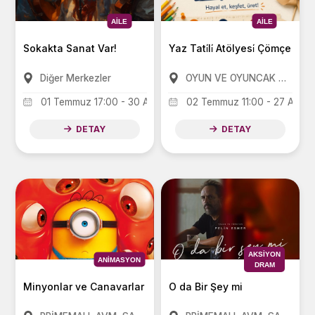
AILE
AILE
Sokakta Sanat Var!
Yaz Tati̇li̇ Atölyesi̇ Çömçe Geli̇
Diğer Merkezler
OYUN VE OYUNCAK MÜZESİ
01 Temmuz 17:00 - 30 Ağustos 19:00
02 Temmuz 11:00 - 27 Ağust
DETAY
DETAY
AKSIYON
ANIMASYON
DRAM
Minyonlar ve Canavarlar
O da Bir Şey mi