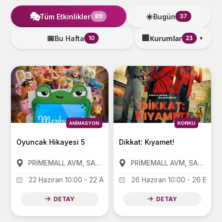
🎭
☀️
Tüm Etkinlikler
Bugün
89
37
🏢
📅
Kurumlar
23
Bu Hafta
10
▼
ANIMASYON
KORKU
Oyuncak Hikayesi 5
Dikkat: Kıyamet!
PRİMEMALL AVM, SANKO PARK AVM, FORUM AVM
PRİMEMALL AVM, SANKO PARK AVM, FORUM AVM
22 Haziran 10:00 - 22 Ağustos 15:00
26 Haziran 10:00 - 26 Eylül 
DETAY
DETAY