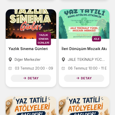
YAZLIK
SINEMA
AILE
GÜNLERI
Yazlık Sinema Günleri
İleri Dönüşüm Mozaik Akadem
Diğer Merkezler
JALE TEKİNALP YÜCEL KÜLTÜR VE SANAT MERKEZİ
03 Temmuz 20:00 - 09 Ağustos 22:00
06 Temmuz 10:00 - 11 Eylül 
DETAY
DETAY