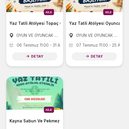
AILE
AILE
Yaz Tati̇li̇ Atölyesi̇ Topaç (5-10 Yaş)
Yaz Tati̇li̇ Atölyesi̇ Oyuncak (A
OYUN VE OYUNCAK MÜZESİ
OYUN VE OYUNCAK MÜZESİ
06 Temmuz 11:00 - 31 Ağustos 11:00
07 Temmuz 11:00 - 25 Ağust
DETAY
DETAY
AILE
Kayna Sabun Ve Pekmez Müzesi’nde Yaz Atölyeleri Başladı