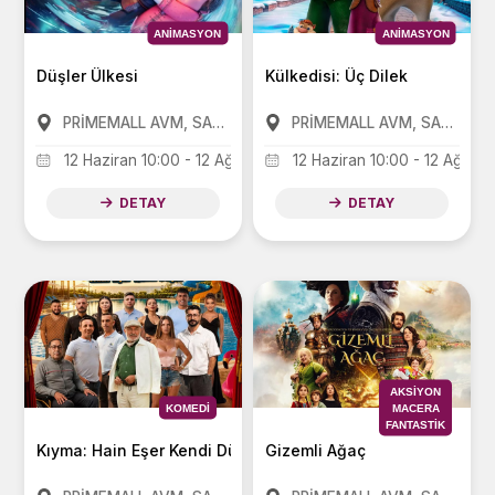
ANIMASYON
ANIMASYON
Düşler Ülkesi
Külkedisi: Üç Dilek
PRİMEMALL AVM, SANKO PARK AVM, FORUM AVM
PRİMEMALL AVM, SANKO PARK AVM, FORUM AVM
12 Haziran 10:00 - 12 Ağustos 17:00
12 Haziran 10:00 - 12 Ağusto
DETAY
DETAY
AKSIYON
KOMEDI
MACERA
FANTASTIK
Kıyma: Hain Eşer Kendi Düşer
Gizemli Ağaç