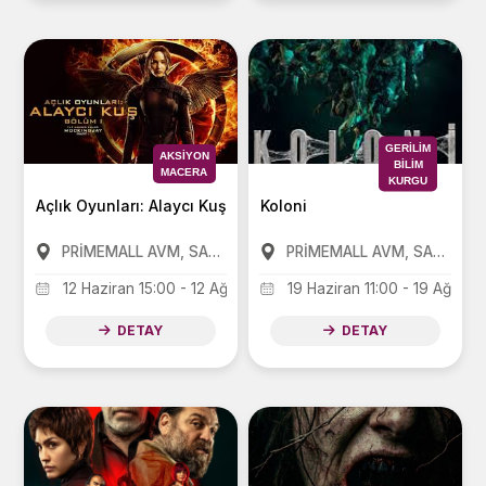
GERILIM
AKSIYON
BILIM
MACERA
KURGU
Açlık Oyunları: Alaycı Kuş Bölüm 1
Koloni
PRİMEMALL AVM, SANKO PARK AVM, FORUM AVM
PRİMEMALL AVM, SANKO PARK AVM, FORUM AVM
12 Haziran 15:00 - 12 Ağustos 21:00
19 Haziran 11:00 - 19 Ağusto
DETAY
DETAY