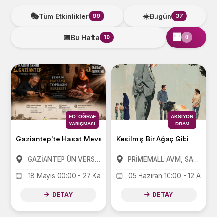
🎭
☀️
Tüm Etkinlikler
Bugün
89
37
🏢
📅
0
Bu Hafta
10
▼
FOTOĞRAF
AKSIYON
YARIŞMASI
DRAM
Gaziantep'te Hasat Mevsimi ve Kadim Şehir Gaziantep Foto
Kesilmiş Bir Ağaç Gibi
GAZİANTEP ÜNİVERSİTESİ MÂVERA KONGRE VE SANAT MERKEZİ (GAZİANTEP KÜLTÜR SANAT)(GAÜN MAVERA KSM )
PRİMEMALL AVM, SANKO PARK AVM, FORUM AVM
18 Mayıs 00:00 - 27 Kasım 12:00
05 Haziran 10:00 - 12 Ağust
DETAY
DETAY