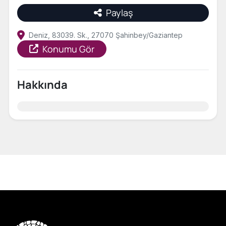
Paylaş
Deniz, 83039. Sk., 27070 Şahinbey/Gaziantep
Konumu Gör
Hakkında